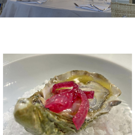
N
A
G
A
L
L
E
R
Y
N
E
W
S
C
O
N