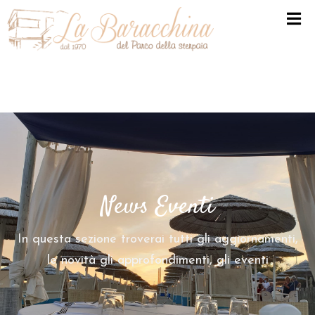
H
O
M
E
L
A
B
News Eventi
A
R
A
In questa sezione troverai tutti gli aggiornamenti,
C
le novità gli approfondimenti, gli eventi
C
H
I