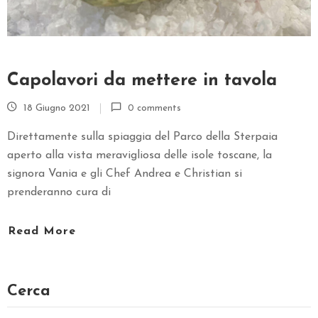
T
A
T
T
Capolavori da mettere in tavola
I
18 Giugno 2021
0 comments
Direttamente sulla spiaggia del Parco della Sterpaia
aperto alla vista meravigliosa delle isole toscane, la
signora Vania e gli Chef Andrea e Christian si
prenderanno cura di
Read More
Cerca