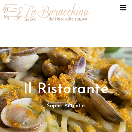
H
O
M
E
L
A
B
A
Il Ristorante
R
A
Sapori Autentici
C
C
H
I