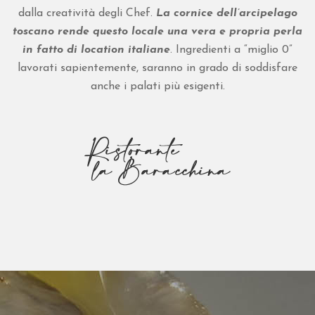
dalla creatività degli Chef.
La cornice dell’arcipelago
T
toscano rende questo locale una vera e propria perla
A
in fatto di location italiane
. Ingredienti a “miglio 0”
T
lavorati sapientemente, saranno in grado di soddisfare
T
I
anche i palati più esigenti.