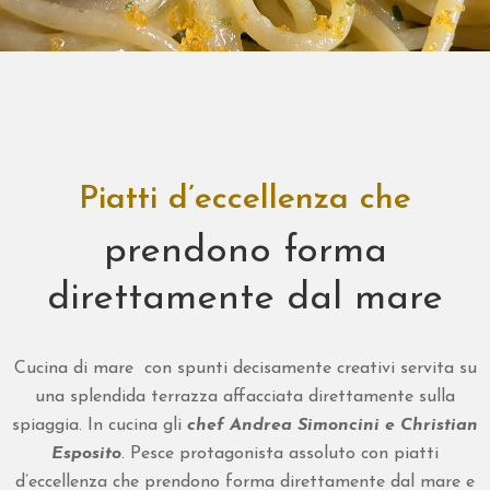
N
A
G
A
L
L
Piatti d’eccellenza che
E
R
prendono forma
Y
direttamente dal mare
N
E
W
Cucina di mare con spunti decisamente creativi servita su
S
una splendida terrazza affacciata direttamente sulla
spiaggia. In cucina gli
chef Andrea Simoncini e Christian
C
Esposito
. Pesce protagonista assoluto con piatti
O
d’eccellenza che prendono forma direttamente dal mare e
N