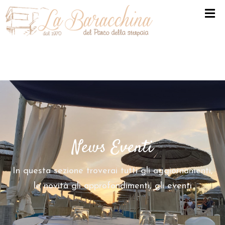
H
O
M
E
L
A
B
News Eventi
A
R
A
In questa sezione troverai tutti gli aggiornamenti,
C
le novità gli approfondimenti, gli eventi
C
H
I