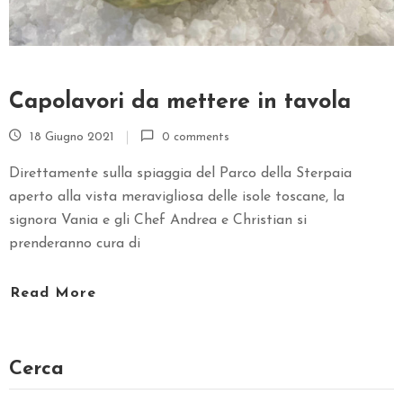
T
A
T
T
Capolavori da mettere in tavola
I
18 Giugno 2021
0 comments
Direttamente sulla spiaggia del Parco della Sterpaia
aperto alla vista meravigliosa delle isole toscane, la
signora Vania e gli Chef Andrea e Christian si
prenderanno cura di
Read More
Cerca