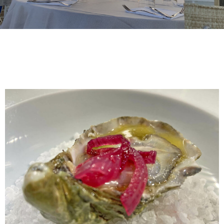
N
A
G
A
L
L
E
R
Y
N
E
W
S
C
O
N